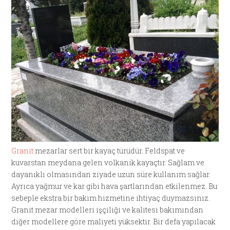
Granit
mezarlar sert bir kayaç türüdür. Feldspat ve
kuvarstan meydana gelen volkanik kayaçtır. Sağlam ve
dayanıklı olmasından ziyade uzun süre kullanım sağlar.
Ayrıca yağmur ve kar gibi hava şartlarından etkilenmez. Bu
sebeple ekstra bir bakım hizmetine ihtiyaç duymazsınız.
Granit mezar modelleri işçiliği ve kalitesi bakımından
diğer modellere göre maliyeti yüksektir. Bir defa yapılacak