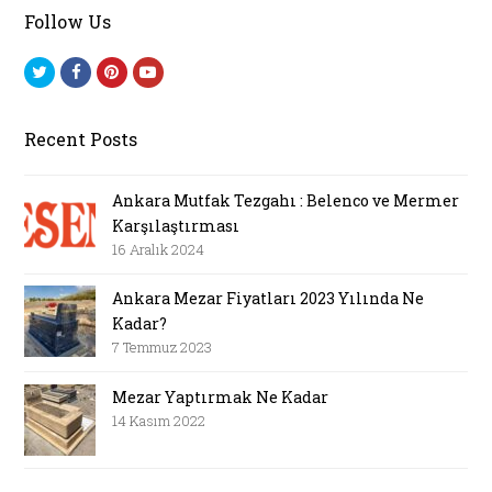
Follow Us
T
F
P
Y
w
a
i
o
i
c
n
u
Recent Posts
t
e
t
t
t
b
e
u
Ankara Mutfak Tezgahı : Belenco ve Mermer
e
o
r
b
Karşılaştırması
r
o
e
e
16 Aralık 2024
k
s
Ankara Mezar Fiyatları 2023 Yılında Ne
t
Kadar?
7 Temmuz 2023
Mezar Yaptırmak Ne Kadar
14 Kasım 2022